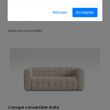
intégré
et
finitions haut de gamme
, nos
convertibles allient praticité, élégance et
Refuser
Accepter
personnalisation. Idéal pour les petits espaces
et les invités.
photos non contractuelles*
Canapé convertible AURA