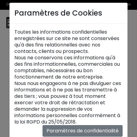
Du 1er au 31 août, découvrez >> nos Offres Spéciales et l’Offre Reprise en
Paramètres de Cookies
magasin
☰
Saint Etienne
Toutes les informations confidentielles
enregistrées sur ce site ne sont conservées
qu'à des fins relationnelles avec nos
contacts, clients ou prospects.
Nous ne conservons ces informations qu'à
des fins informationnelles, commerciales ou
comptables, nécessaires au bon
fonctionnement de notre entreprise.
Nous nous engageons à ne pas divulguer ces
informations et à ne pas les transmettre à
des tiers ; vous pouvez à tout moment
exercer votre droit de rétractation et
demander la suppression de vos
informations personnelles conformément à
Canapés convertibles
la loi RGPD du 25/05/2018.
Canapé convertible design
:
confort
de jour
Paramètres de confidentialité
comme de nuit. Avec
ouverture rapide
,
matelas